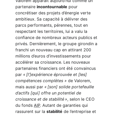
Valorem apparaît aujourd’hui comme un 
partenaire 
incontournable
 pour 
concrétiser des projets d’énergie verte 
ambitieux. Sa capacité à délivrer des 
parcs performants, pérennes, tout en 
respectant les territoires, lui a valu la 
confiance de nombreux acteurs publics et 
privés. Dernièrement, le groupe girondin a 
franchi un nouveau cap en attirant 200 
millions d’euros d’investissements pour 
accélérer sa croissance. Les nouveaux 
partenaires financiers ont été convaincus 
par 
« [l’]expérience éprouvée et [les] 
compétences complètes »
 de Valorem, 
mais aussi par 
« [son] solide portefeuille 
d’actifs [qui] offre un potentiel de 
croissance et de stabilité »
, selon le CEO 
du fonds 
AIP
. Autant de garanties qui 
rassurent sur la 
stabilité
 de l’entreprise et 